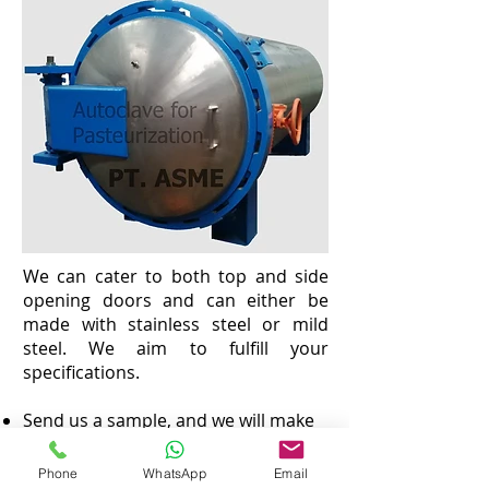
We can cater to both top and side
opening doors and can either be
made with stainless steel or mild
steel. We aim to fulfill your
specifications.
Send us a sample, and we will make
sure it works for your use case.
All of
our products
are open to
Phone
WhatsApp
Email