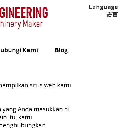
Language
语言
ubungi Kami
Blog
ampilkan situs web kami
 yang Anda masukkan di
in itu, kami
k menghubungkan