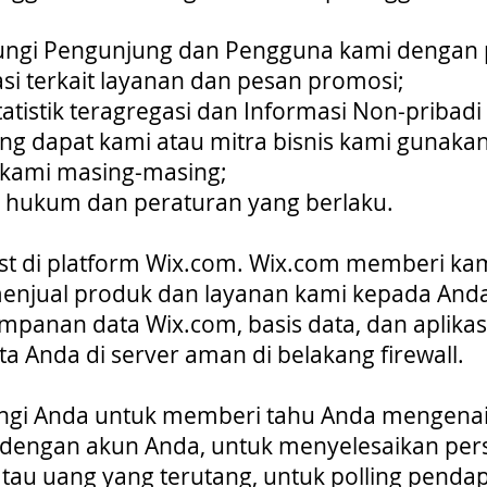
ungi Pengunjung dan Pengguna kami denga
asi terkait layanan dan pesan promosi;
tistik teragregasi dan Informasi Non-pribadi
ang dapat kami atau mitra bisnis kami gunak
 kami masing-masing;
 hukum dan peraturan yang berlaku.
st di platform Wix.com. Wix.com memberi kam
njual produk dan layanan kami kepada Anda
impanan data Wix.com, basis data, dan aplik
Anda di server aman di belakang firewall.
gi Anda untuk memberi tahu Anda mengenai
ngan akun Anda, untuk menyelesaikan perse
u uang yang terutang, untuk polling pendap