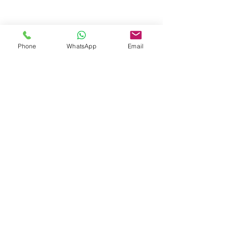
Phone
WhatsApp
Email
Bisa di
Custom
Pressure Tanks
kami sedia
dalam ukuran standard,
dan siap untuk di
custom
!
Bisa dibuat dengan besi
(
mild steel)
atau
stainless
steel
!
Tinggal dipilih!