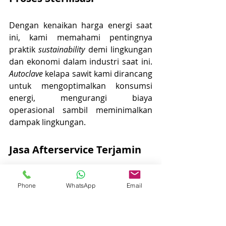
Dengan kenaikan harga energi saat 
ini, kami memahami pentingnya 
praktik 
sustainability
 demi lingkungan 
dan ekonomi dalam industri saat ini. 
Autoclave
 kelapa sawit kami dirancang 
untuk mengoptimalkan konsumsi 
energi, mengurangi biaya 
operasional sambil meminimalkan 
dampak lingkungan.
Jasa Afterservice Terjamin
Kami melayani permintaan 
Phone
WhatsApp
Email
afterservice
 untuk produk kami. Jika 
anda membutuhkan repair, pelatihan 
ulang atau penambahan fitur, kami 
juga dapat melayani anda. Anda 