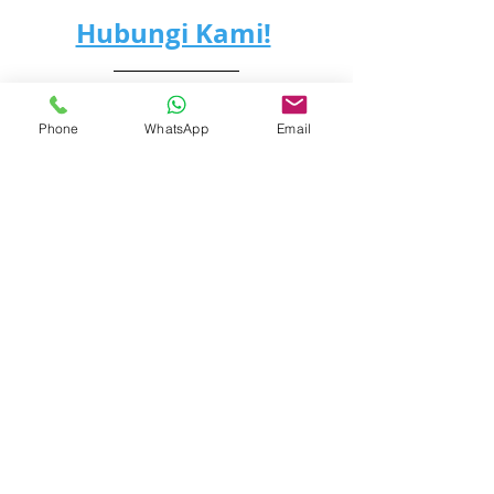
Hubungi Kami!
Kirimkan Pesan WA ke 
Phone
WhatsApp
Email
Kami! 
Recent Posts
See All